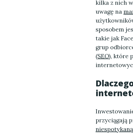
kilka z nich 
uwagę na
mar
użytkowników
sposobem je
takie jak Fa
grup odbior
(SEO)
, które
internetowych
Dlaczeg
interne
Inwestowani
przyciągają 
niespotykaną