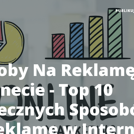
PUBLIKU
oby Na Reklam
necie - Top 10
ecznych Sposo
eklamę w Intern