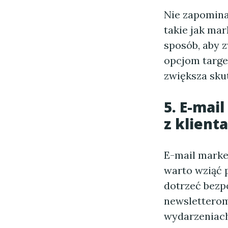
Nie zapomina
takie jak mar
sposób, aby 
opcjom targe
zwiększa sku
5. E-mai
z klient
E-mail marke
warto wziąć 
dotrzeć bezp
newslettero
wydarzeniach