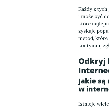
Każdy z tych
i może być d
które najlep
zyskuje popu
metod, które 
kontynuuj zgł
Odkryj
Interne
Jakie są
w intern
Istnieje wiel