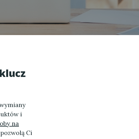
klucz
m wymiany
duktów i
oby na
 pozwolą Ci