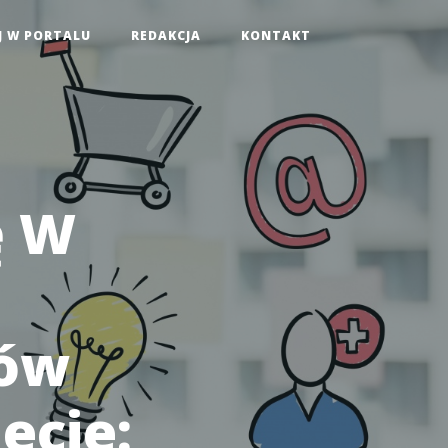
J W PORTALU
REDAKCJA
KONTAKT
ę W
bów
ecie: