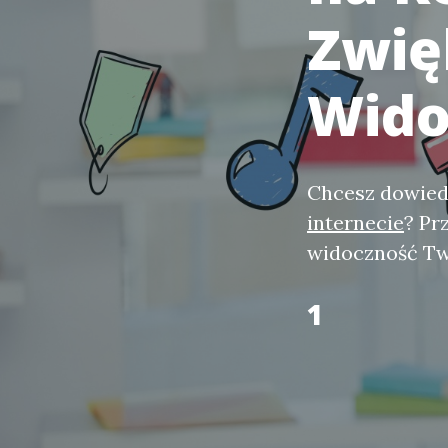
Zwię
Wido
Chcesz dowiedz
internecie
? Pr
widoczność Tw
1