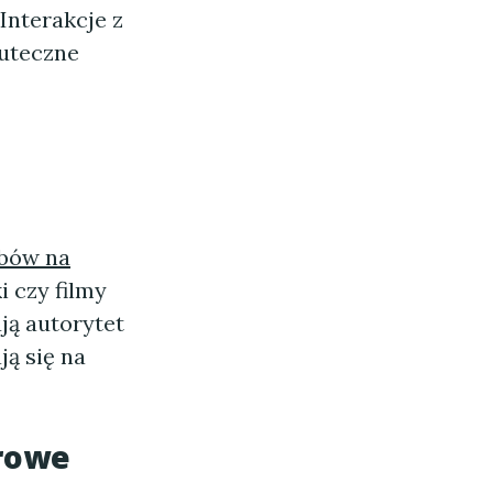
Interakcje z
kuteczne
bów na
ki czy filmy
ją autorytet
ją się na
erowe