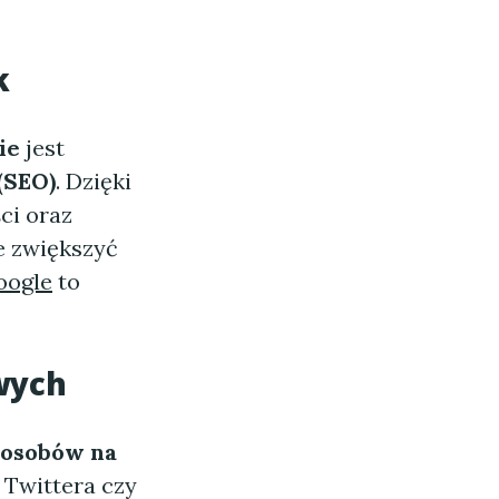
k
ie
jest
(SEO)
. Dzięki
ci oraz
e zwiększyć
oogle
to
wych
posobów na
 Twittera czy