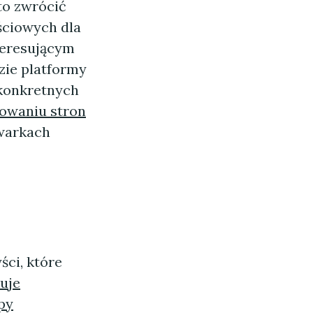
to zwrócić
ściowych dla
teresującym
dzie platformy
 konkretnych
owaniu stron
iwarkach
ści, które
ruje
py