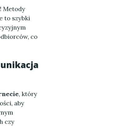
! Metody
e to szybki
ecyzyjnym
dbiorców, co
munikacja
rnecie
, który
ści, aby
arnym
h czy