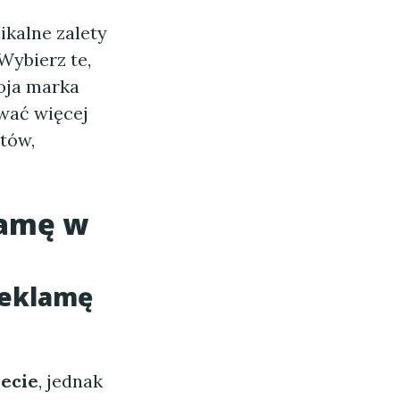
kalne zalety
Wybierz te,
oja marka
ywać więcej
ntów,
lamę w
reklamę
ecie
, jednak