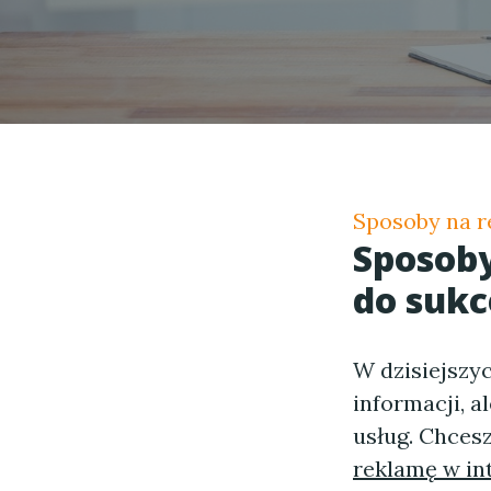
Sposoby na r
Sposoby
do sukc
W dzisiejszy
informacji, 
usług. Chcesz
reklamę w in