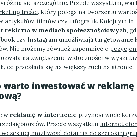
wyróżnia się szczególnie. Przede wszystkim, war
keting treści
, który polega na tworzeniu warto
 artykułów, filmów czy infografik. Kolejnym in
st
reklama w mediach społecznościowych
, g
cebook czy Instagram umożliwiają targetowanie
ców. Nie możemy również zapomnieć o
pozycjon
 pozwala na zwiększenie widoczności w wyszuk
, co przekłada się na większy ruch na stronie.
o warto inwestować w reklamę
tową?
e w
reklamę w internecie
przynosi wiele korzy
przedsiębiorców. Przede wszystkim
internet ofe
 wcześniej możliwość dotarcia do szerokiej gru