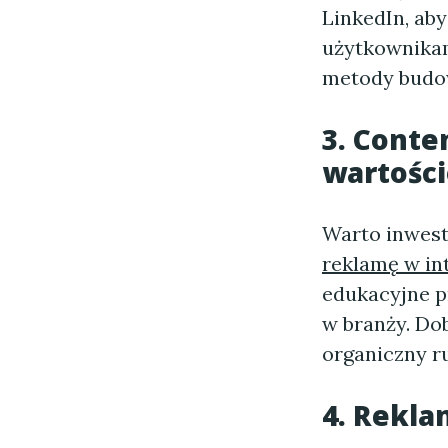
LinkedIn, aby
użytkownikam
metody budo
3. Conte
wartości
Warto inwes
reklamę w in
edukacyjne p
w branży. Dob
organiczny ru
4. Rekla