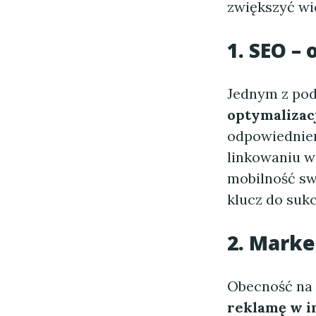
zwiększyć wi
1. SEO –
Jednym z po
optymalizac
odpowiedniem
linkowaniu w
mobilność swo
klucz do suk
2. Mark
Obecność na 
reklamę w i