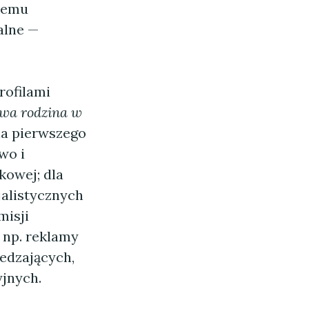
stemu
kalne —
rofilami
wa rodzina w
la pierwszego
wo i
kowej; dla
alistycznych
misji
np. reklamy
edzających,
jnych.