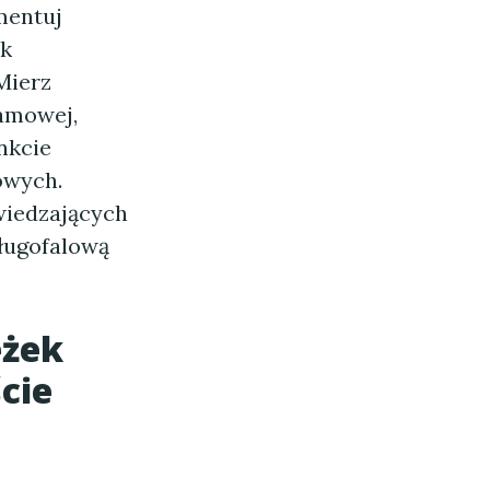
mentuj
ek
Mierz
lamowej,
nkcie
owych.
wiedzających
długofalową
eżek
cie