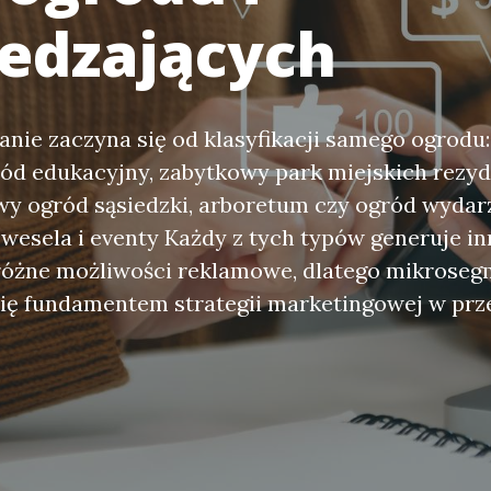
edzających
nie zaczyna się od klasyfikacji samego ogrodu:
ód edukacyjny, zabytkowy park miejskich rezyd
wy ogród sąsiedzki, arboretum czy ogród wyda
wesela i eventy Każdy z tych typów generuje in
 różne możliwości reklamowe, dlatego mikroseg
się fundamentem strategii marketingowej w prz