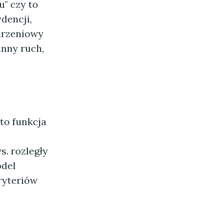
u" czy to
dencji,
arzeniowy
inny ruch,
to funkcja
s. rozległy
odel
ryteriów