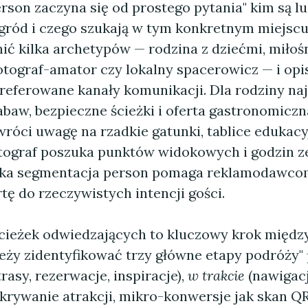
son zaczyna się od prostego pytania" kim są lu
gród i czego szukają w tym konkretnym miejsc
ić kilka archetypów — rodzina z dziećmi, miłoś
otograf-amator czy lokalny spacerowicz — i opis
referowane kanały komunikacji. Dla rodziny na
abaw, bezpieczne ścieżki i oferta gastronomiczn
róci uwagę na rzadkie gatunki, tablice edukacy
otograf poszuka punktów widokowych i godzin z
Taka segmentacja person pomaga reklamodawc
rtę do rzeczywistych intencji gości.
ieżek odwiedzających to kluczowy krok między
leży zidentyfikować trzy główne etapy podróży"
rasy, rezerwacje, inspiracje),
w trakcie
(nawigac
dkrywanie atrakcji, mikro-konwersje jak skan Q