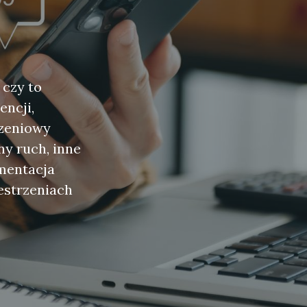
 czy to
encji,
rzeniowy
ny ruch, inne
mentacja
estrzeniach