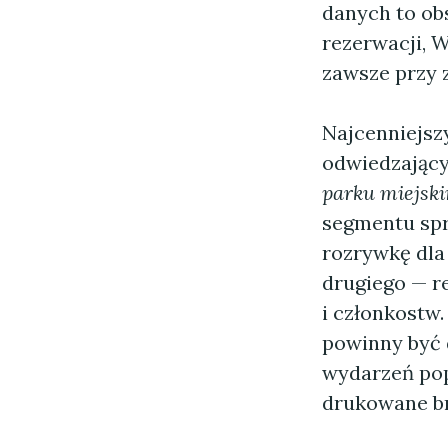
danych to obs
rezerwacji, W
zawsze przy 
Najcenniejszy
odwiedzający
parku miejsk
segmentu spr
rozrywkę dla 
drugiego — r
i członkostw.
powinny być
wydarzeń pop
drukowane br