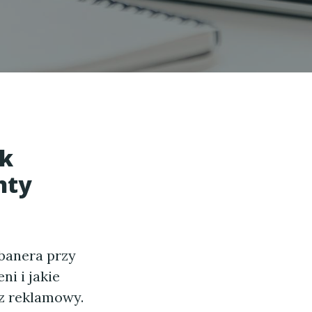
ak
nty
banera przy
ni i jakie
az reklamowy.