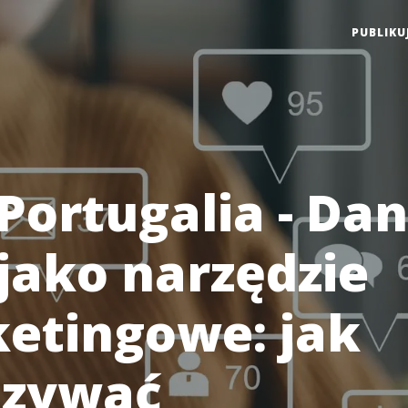
PUBLIKU
Portugalia - Da
 jako narzędzie
etingowe: jak
azywać