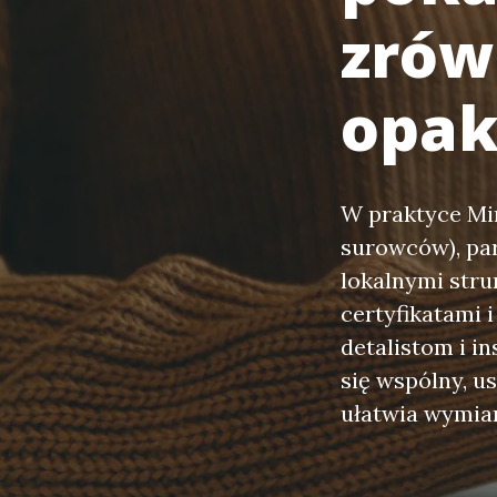
zró
opak
W praktyce Mir
surowców), par
lokalnymi stru
certyfikatami
detalistom i 
się wspólny, u
ułatwia wymian