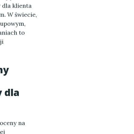
dla klienta
m. W świecie,
akupowym,
aniach to
ji
ny
 dla
 oceny na
ej