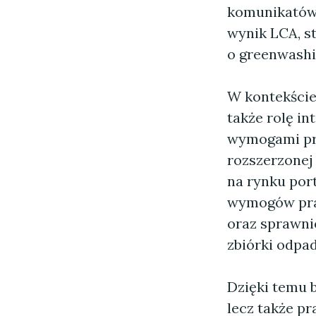
komunikatów 
wynik LCA, st
o greenwashin
W kontekście
także rolę in
wymogami pr
rozszerzonej
na rynku por
wymogów praw
oraz sprawni
zbiórki odpa
Dzięki temu b
lecz także p