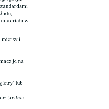
standardami
ładu;
” materiału w
 mierzy i
macz je na
glowy”
lub
niż średnie