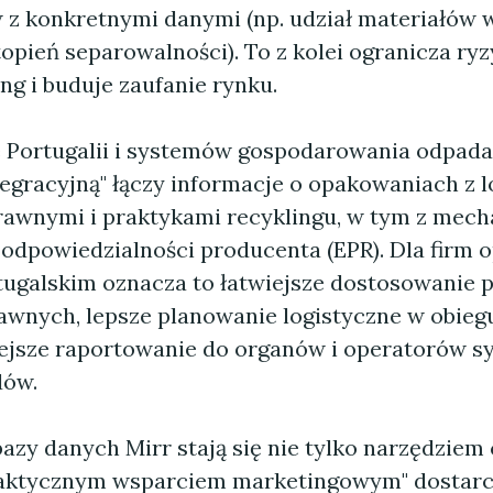
z konkretnymi danymi (np. udział materiałów 
opień separowalności). To z kolei ogranicza ry
g i buduje zaufanie rynku.
 Portugalii i systemów gospodarowania odpada
tegracyjną" łączy informacje o opakowaniach z 
awnymi i praktykami recyklingu, w tym z mec
 odpowiedzialności producenta (EPR). Dla firm 
tugalskim oznacza to łatwiejsze dostosowanie
nych, lepsze planowanie logistyczne w obie
ejsze raportowanie do organów i operatorów 
dów.
azy danych Mirr stają się nie tylko narzędziem
raktycznym wsparciem marketingowym" dostarc