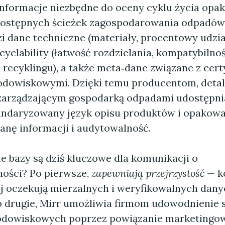
 informacje niezbędne do oceny cyklu życia opa
dostępnych ścieżek zagospodarowania odpadów
i dane techniczne (materiały, procentowy udzi
yclability (łatwość rozdzielania, kompatybilno
recyklingu), a także meta‑dane związane z certy
odowiskowymi. Dzięki temu producentom, detal
zarządzającym gospodarką odpadami udostępnia
andaryzowany język opisu produktów i opakowań
anę informacji i audytowalność.
e bazy są dziś kluczowe dla komunikacji o
ości? Po pierwsze,
zapewniają przejrzystość
— k
ej oczekują mierzalnych i weryfikowalnych danyc
o drugie, Mirr umożliwia firmom udowodnienie 
rodowiskowych poprzez powiązanie marketingo