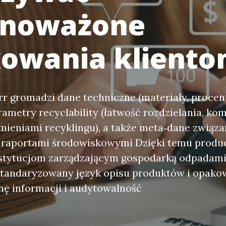
wnoważone
owania klient
r gromadzi dane techniczne (materiały, procen
ametry recyclability (łatwość rozdzielania, ko
mieniami recyklingu), a także meta‑dane związa
 i raportami środowiskowymi Dzięki temu produ
instytucjom zarządzającym gospodarką odpadam
standaryzowany język opisu produktów i opakow
ę informacji i audytowalność