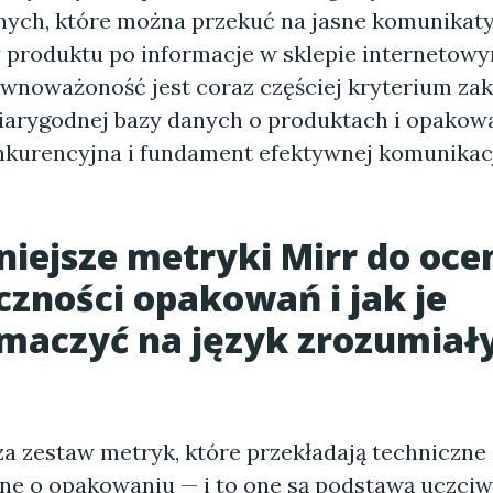
ych, które można przekuć na jasne komunikaty 
y produktu po informacje w sklepie internetowy
wnoważoność jest coraz częściej kryterium z
iarygodnej bazy danych o produktach i opakow
kurencyjna i fundament efektywnej komunikac
iejsze metryki Mirr do oce
czności opakowań i jak je
maczyć na język zrozumiały
za zestaw metryk, które przekładają techniczne
ne o opakowaniu — i to one są podstawą uczciw