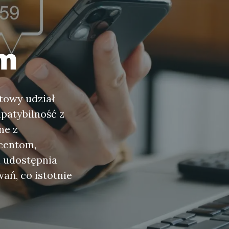
om
towy udział
mpatybilność z
ne z
centom,
i udostępnia
ań, co istotnie