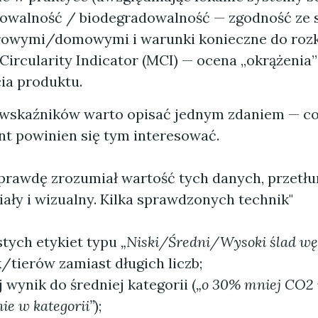
walność / biodegradowalność — zgodność ze 
owymi/domowymi i warunki konieczne do rozk
 Circularity Indicator (MCI) — ocena „okrążenia
cia produktu.
 wskaźników warto opisać jednym zdaniem — co
nt powinien się tym interesować.
aprawdę zrozumiał wartość tych danych, przetłu
ały i wizualny. Kilka sprawdzonych technik"
stych etykiet typu
„Niski/Średni/Wysoki ślad wę
/tierów zamiast długich liczb;
wynik do średniej kategorii (
„o 30% mniej CO2 
e w kategorii”
);