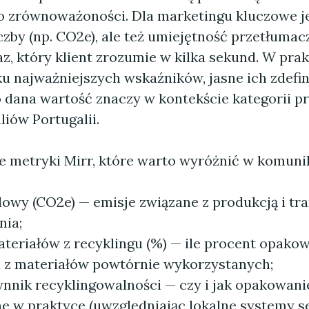
o zrównoważoności. Dla marketingu kluczowe je
czby (np. CO2e), ale też umiejętność przetłumacz
z, który klient zrozumie w kilka sekund. W pra
ku najważniejszych wskaźników, jasne ich zdefin
o dana wartość znaczy w kontekście kategorii p
liów Portugalii.
e metryki Mirr, które warto wyróżnić w komunik
lowy (CO2e) — emisje związane z produkcją i t
ia;
ateriałów z recyklingu (%) — ile procent opako
 z materiałów powtórnie wykorzystanych;
nnik recyklingowalności — czy i jak opakowan
e w praktyce (uwzględniając lokalne systemy se