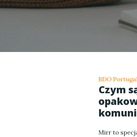
BDO Portugal
Czym są
opakowa
komuni
Mirr to spec