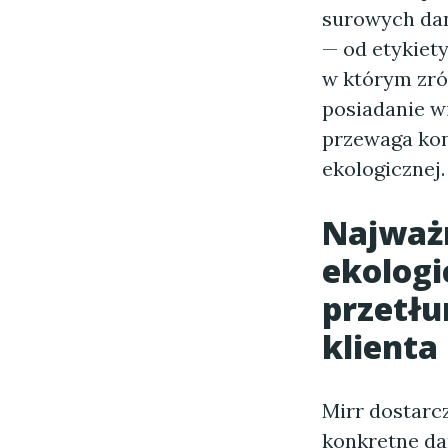
surowych dan
— od etykiet
w którym zró
posiadanie w
przewaga kon
ekologicznej.
Najważn
ekologi
przetłu
klienta
Mirr dostarc
konkretne da