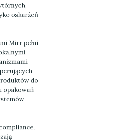
wtórnych,
zyko oskarżeń
mi Mirr pełni
lokalnymi
hanizmami
operujących
 produktów do
gu opakowań
systemów
 compliance,
zają