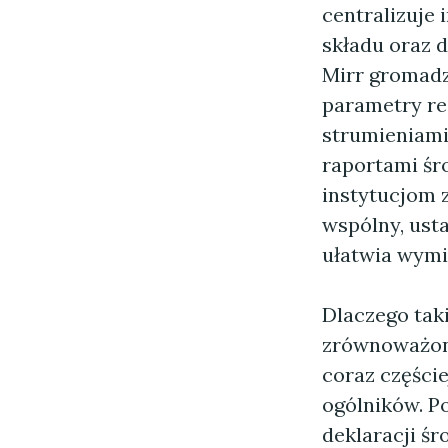
centralizuje
składu oraz 
Mirr gromadz
parametry rec
strumieniami 
raportami śr
instytucjom 
wspólny, ust
ułatwia wymi
Dlaczego taki
zrównoważon
coraz części
ogólników. P
deklaracji ś