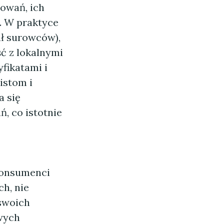
kowań, ich
. W praktyce
ał surowców),
ść z lokalnymi
fikatami i
istom i
 się
, co istotnie
onsumenci
h, nie
swoich
wych