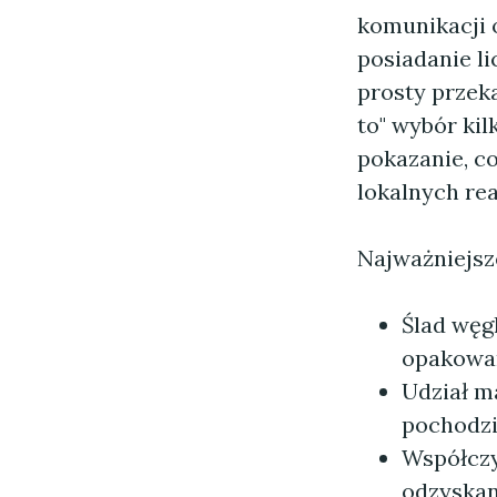
komunikacji 
posiadanie li
prosty przeka
to" wybór kil
pokazanie, c
lokalnych rea
Najważniejsz
Ślad węg
opakowan
Udział m
pochodzi
Współczy
odzyskan