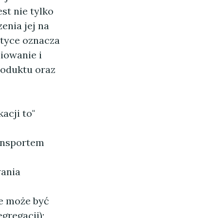
st nie tylko
enia jej na
ktyce oznacza
iowanie i
roduktu oraz
acji to"
ransportem
wania
ie może być
gregacji);