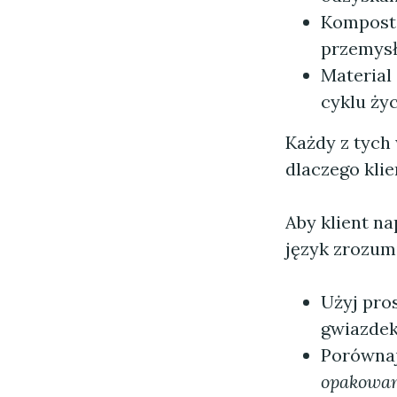
Komposto
przemysł
Material
cyklu ży
Każdy z tych
dlaczego klie
Aby klient n
język zrozumi
Użyj pro
gwiazdek
Porównaj 
opakowani